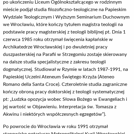
po ukończeniu Liceum Ogólnokształcącego w rodzinnym
mieście podjął studia filozoficzno-teologiczne na Papieskim
Wydziale Teologicznym i Wyższym Seminarium Duchownym
we Wrocławiu, które kończy tytułem magistra teologii na
podstawie pracy magisterskiej z teologii biblijnej pt. Dnia 1
czerwca 1985 roku otrzymał święcenia kapłańskie w
Archikatedrze Wrocławskiej i po dwuletniej pracy
duszpasterskiej na Parafii w Strzegomiu zostaje skierowany
na dalsze studia specjalistyczne z zakresu teologii
dogmatycznej. Studiował w Rzymie w latach 1987-1991, na
Papieskiej Uczelni Ateneum Świętego Krzyża (Ateneo
Romano della Santa Croce). Czteroletnie studia zagraniczne
kończy obroną pracy doktorskiej z teologii systematycznej
pt: „Ludzka opozycja wobec Słowa Bożego w Ewangeliach i
jej wartość w Objawieniu. Interpretacja św. Tomasza z
Akwinu i niektórych współczesnych egzegetów”).
Po powrocie do Wrocławia w roku 1991 otrzymał