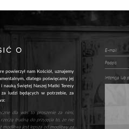
IĆ O
re powierzył nam Kościół, uznajemy
Intencja lub
amentalnym, dlatego poświęcamy jej
 i nauką Świętej Naszej Matki Teresy
 za ludzi będących w potrzebie, za
wa:
czne dla was to proszenie za nimi,
zeczą trudną do przyjęcia to, że nie
aż modlitwa jest lepsza od modlitwy za