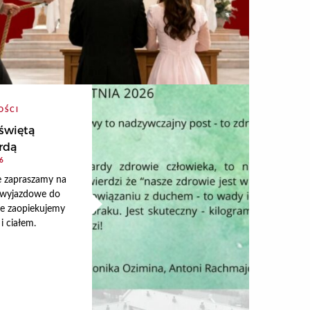
OŚCI
 świętą
rdą
26
e zapraszamy na
 wyjazdowe do
ie zaopiekujemy
 i ciałem.