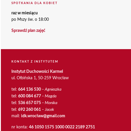
SPOTKANIA DLA KOBIET
raz w miesiącu
po Mszy św. o 18:00
Sprawdź plan zajęć
KONTAKT Z INSTYTUTEM
Instytut Duchowości Karmel
ul. Ołbińska 1, 50-259 Wrocław
– Agnieszka
tel:
664 136 530
– Magda
tel:
600 084 677
– Monika
tel:
536 657 075
– Jacek
tel:
692 260 061
mail:
idk.wrocław@gmail.com
nr konta:
46 1050 1575 1000 0022 2189 2751