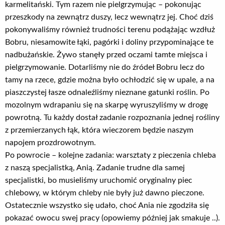
karmelitański. Tym razem nie pielgrzymując – pokonując
przeszkody na zewnątrz duszy, lecz wewnątrz jej. Choć dziś
pokonywaliśmy również trudności terenu podążając wzdłuż
Bobru, niesamowite łąki, pagórki i doliny przypominające te
nadbużańskie. Żywo stanęły przed oczami tamte miejsca i
pielgrzymowanie. Dotarliśmy nie do źródeł Bobru lecz do
tamy na rzece, gdzie można było ochłodzić się w upale, a na
piaszczystej łasze odnaleźliśmy nieznane gatunki roślin. Po
mozolnym wdrapaniu się na skarpę wyruszyliśmy w drogę
powrotną. Tu każdy dostał zadanie rozpoznania jednej rośliny
z przemierzanych łąk, która wieczorem będzie naszym
napojem prozdrowotnym.
Po powrocie – kolejne zadania: warsztaty z pieczenia chleba
z naszą specjalistką, Anią. Zadanie trudne dla samej
specjalistki, bo musieliśmy uruchomić oryginalny piec
chlebowy, w którym chleby nie były już dawno pieczone.
Ostatecznie wszystko się udało, choć Ania nie zgodziła się
pokazać owocu swej pracy (opowiemy później jak smakuje ..).